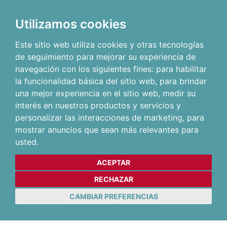
Utilizamos cookies
Este sitio web utiliza cookies y otras tecnologías
de seguimiento para mejorar su experiencia de
navegación con los siguientes fines:
para habilitar
la funcionalidad básica del sitio web
,
para brindar
una mejor experiencia en el sitio web
,
medir su
interés en nuestros productos y servicios y
personalizar las interacciones de marketing
,
para
mostrar anuncios que sean más relevantes para
usted
.
ACEPTAR
RECHAZAR
CAMBIAR PREFERENCIAS