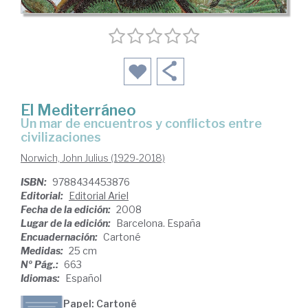
El Mediterráneo
un mar de encuentros y conflictos entre
civilizaciones
Norwich, John Julius (1929-2018)
ISBN:
9788434453876
Editorial:
Editorial Ariel
Fecha de la edición:
2008
Lugar de la edición:
Barcelona. España
Encuadernación:
Cartoné
Medidas:
25 cm
Nº Pág.:
663
Idiomas:
Español
Papel: Cartoné