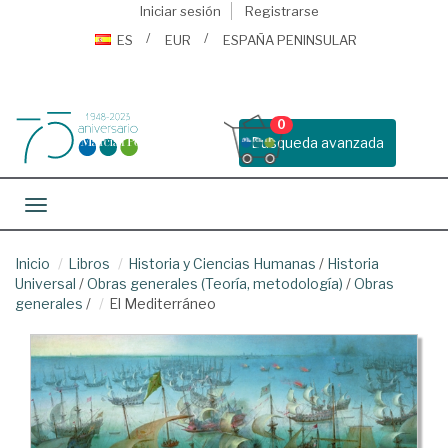
Iniciar sesión
Registrarse
ES
EUR
ESPAÑA PENINSULAR
0
Busqueda avanzada
Toggle navigation
Inicio
Libros
Historia y Ciencias Humanas
/
Historia
Universal
/
Obras generales (Teoría, metodología)
/
Obras
generales
/
El Mediterráneo