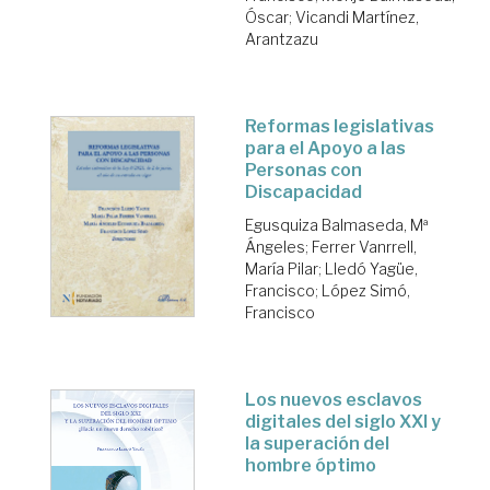
Óscar
;
Vicandi Martínez,
Arantzazu
Reformas legislativas
para el Apoyo a las
Personas con
Discapacidad
Egusquiza Balmaseda, Mª
Ángeles
;
Ferrer Vanrrell,
María Pilar
;
Lledó Yagüe,
Francisco
;
López Simó,
Francisco
Los nuevos esclavos
digitales del siglo XXI y
la superación del
hombre óptimo