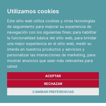
Utilizamos cookies
Este sitio web utiliza cookies y otras tecnologías
de seguimiento para mejorar su experiencia de
navegación con los siguientes fines:
para habilitar
la funcionalidad básica del sitio web
,
para brindar
una mejor experiencia en el sitio web
,
medir su
interés en nuestros productos y servicios y
personalizar las interacciones de marketing
,
para
mostrar anuncios que sean más relevantes para
usted
.
ACEPTAR
RECHAZAR
CAMBIAR PREFERENCIAS