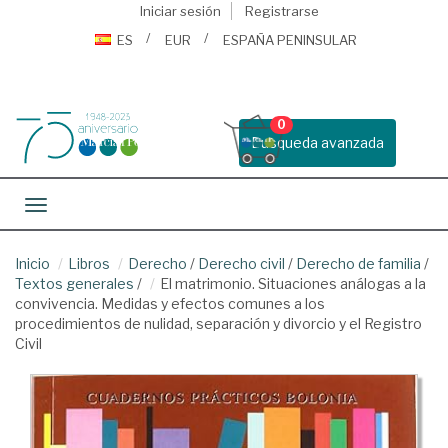
Iniciar sesión
Registrarse
ES
EUR
ESPAÑA PENINSULAR
0
Busqueda avanzada
Toggle navigation
Inicio
Libros
Derecho
/
Derecho civil
/
Derecho de familia
/
Textos generales
/
El matrimonio. Situaciones análogas a la
convivencia. Medidas y efectos comunes a los
procedimientos de nulidad, separación y divorcio y el Registro
Civil