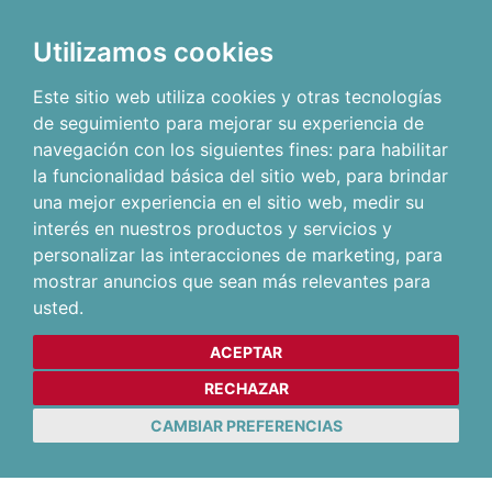
Utilizamos cookies
Este sitio web utiliza cookies y otras tecnologías
de seguimiento para mejorar su experiencia de
navegación con los siguientes fines:
para habilitar
la funcionalidad básica del sitio web
,
para brindar
una mejor experiencia en el sitio web
,
medir su
interés en nuestros productos y servicios y
personalizar las interacciones de marketing
,
para
mostrar anuncios que sean más relevantes para
usted
.
ACEPTAR
RECHAZAR
CAMBIAR PREFERENCIAS