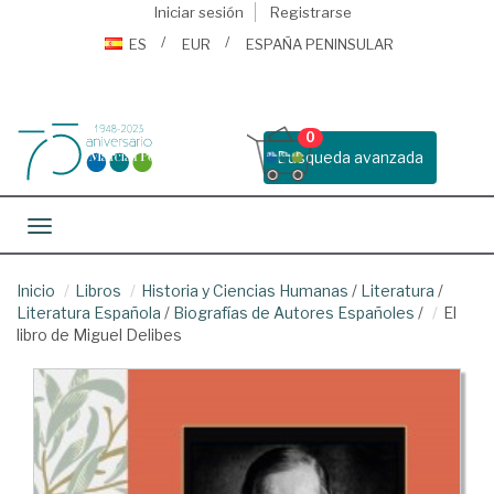
Iniciar sesión
Registrarse
ES
EUR
ESPAÑA PENINSULAR
0
Busqueda avanzada
Toggle navigation
Inicio
Libros
Historia y Ciencias Humanas
/
Literatura
/
Literatura Española
/
Biografías de Autores Españoles
/
El
libro de Miguel Delibes