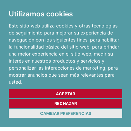
Utilizamos cookies
Este sitio web utiliza cookies y otras tecnologías
de seguimiento para mejorar su experiencia de
navegación con los siguientes fines:
para habilitar
la funcionalidad básica del sitio web
,
para brindar
una mejor experiencia en el sitio web
,
medir su
interés en nuestros productos y servicios y
personalizar las interacciones de marketing
,
para
mostrar anuncios que sean más relevantes para
usted
.
ACEPTAR
RECHAZAR
CAMBIAR PREFERENCIAS