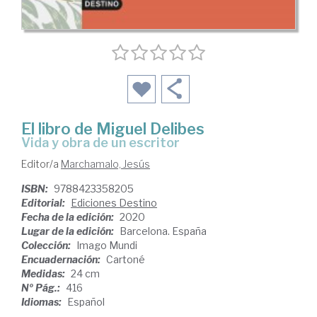
El libro de Miguel Delibes
Vida y obra de un escritor
Editor/a
Marchamalo, Jesús
ISBN:
9788423358205
Editorial:
Ediciones Destino
Fecha de la edición:
2020
Lugar de la edición:
Barcelona. España
Colección:
Imago Mundi
Encuadernación:
Cartoné
Medidas:
24 cm
Nº Pág.:
416
Idiomas:
Español