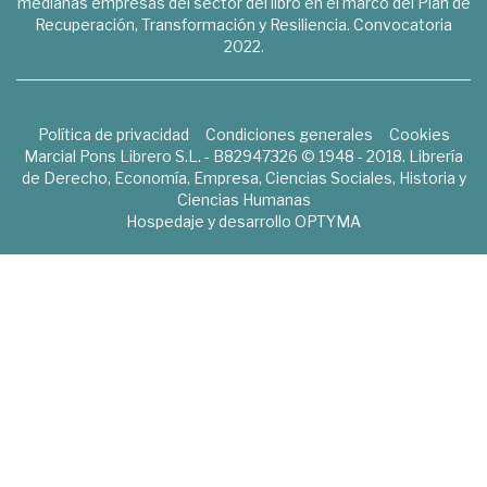
medianas empresas del sector del libro en el marco del Plan de
Recuperación, Transformación y Resiliencia. Convocatoria
2022.
Política de privacidad
Condiciones generales
Cookies
Marcial Pons Librero S.L. - B82947326 © 1948 - 2018. Librería
de Derecho, Economía, Empresa, Ciencias Sociales, Historia y
Ciencias Humanas
Hospedaje y desarrollo
OPTYMA