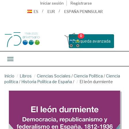
Iniciar sesión
Registrarse
ES
EUR
ESPAÑA PENINSULAR
0
Busqueda avanzada
Toggle navigation
Inicio
Libros
Ciencias Sociales
/
Ciencia Política
/
Ciencia
política
/
Historia Política de España
/
El león durmiente