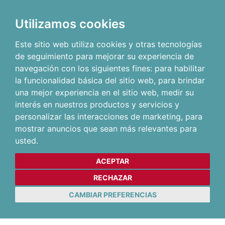
Utilizamos cookies
Este sitio web utiliza cookies y otras tecnologías
de seguimiento para mejorar su experiencia de
navegación con los siguientes fines:
para habilitar
la funcionalidad básica del sitio web
,
para brindar
una mejor experiencia en el sitio web
,
medir su
interés en nuestros productos y servicios y
personalizar las interacciones de marketing
,
para
mostrar anuncios que sean más relevantes para
usted
.
ACEPTAR
RECHAZAR
CAMBIAR PREFERENCIAS