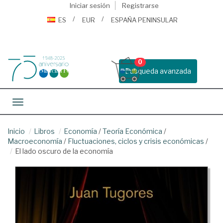
Iniciar sesión
Registrarse
ES
EUR
ESPAÑA PENINSULAR
0
Busqueda avanzada
Toggle navigation
Inicio
Libros
Economía
/
Teoría Económica
/
Macroeconomía
/
Fluctuaciones, ciclos y crisis económicas
/
El lado oscuro de la economía