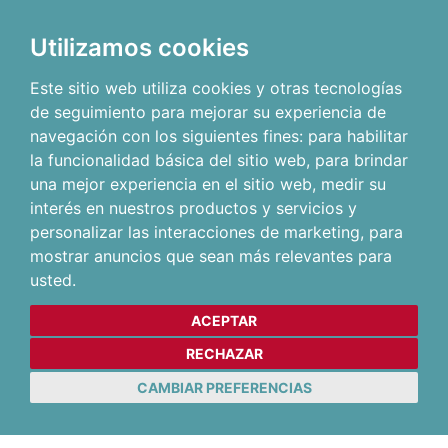
Utilizamos cookies
Este sitio web utiliza cookies y otras tecnologías
de seguimiento para mejorar su experiencia de
navegación con los siguientes fines:
para habilitar
la funcionalidad básica del sitio web
,
para brindar
una mejor experiencia en el sitio web
,
medir su
interés en nuestros productos y servicios y
personalizar las interacciones de marketing
,
para
mostrar anuncios que sean más relevantes para
usted
.
ACEPTAR
RECHAZAR
CAMBIAR PREFERENCIAS