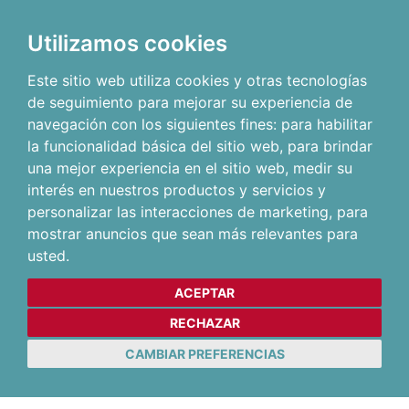
Utilizamos cookies
Este sitio web utiliza cookies y otras tecnologías
de seguimiento para mejorar su experiencia de
navegación con los siguientes fines:
para habilitar
la funcionalidad básica del sitio web
,
para brindar
una mejor experiencia en el sitio web
,
medir su
interés en nuestros productos y servicios y
personalizar las interacciones de marketing
,
para
mostrar anuncios que sean más relevantes para
usted
.
ACEPTAR
RECHAZAR
CAMBIAR PREFERENCIAS