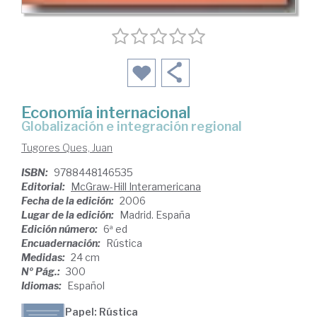
Economía internacional
globalización e integración regional
Tugores Ques, Juan
ISBN:
9788448146535
Editorial:
McGraw-Hill Interamericana
Fecha de la edición:
2006
Lugar de la edición:
Madrid. España
Edición número:
6ª ed
Encuadernación:
Rústica
Medidas:
24 cm
Nº Pág.:
300
Idiomas:
Español
Papel: Rústica