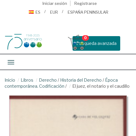
Iniciar sesión
Registrarse
ES
EUR
ESPAÑA PENINSULAR
0
Busqueda avanzada
Toggle navigation
Inicio
Libros
Derecho
/
Historia del Derecho
/
Época
contemporánea. Codificación
/
El juez, el notario y el caudillo