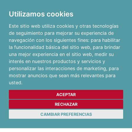
Utilizamos cookies
Este sitio web utiliza cookies y otras tecnologías
de seguimiento para mejorar su experiencia de
navegación con los siguientes fines:
para habilitar
la funcionalidad básica del sitio web
,
para brindar
una mejor experiencia en el sitio web
,
medir su
interés en nuestros productos y servicios y
personalizar las interacciones de marketing
,
para
mostrar anuncios que sean más relevantes para
usted
.
ACEPTAR
RECHAZAR
CAMBIAR PREFERENCIAS