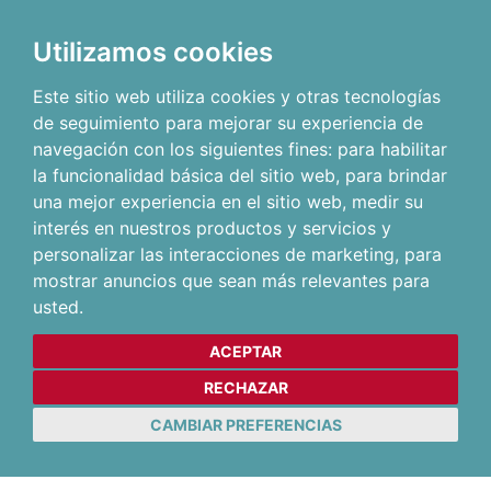
Utilizamos cookies
Este sitio web utiliza cookies y otras tecnologías
de seguimiento para mejorar su experiencia de
navegación con los siguientes fines:
para habilitar
la funcionalidad básica del sitio web
,
para brindar
una mejor experiencia en el sitio web
,
medir su
interés en nuestros productos y servicios y
personalizar las interacciones de marketing
,
para
mostrar anuncios que sean más relevantes para
usted
.
ACEPTAR
RECHAZAR
CAMBIAR PREFERENCIAS