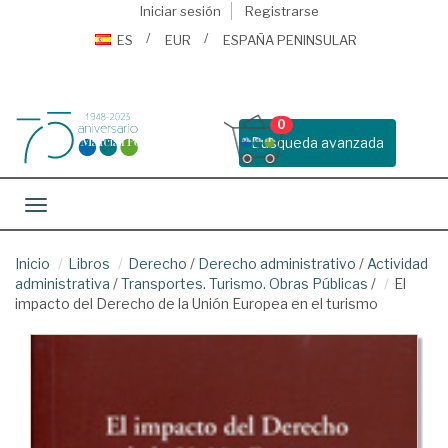
Iniciar sesión
Registrarse
ES
EUR
ESPAÑA PENINSULAR
0
Busqueda avanzada
Toggle navigation
Inicio
Libros
Derecho
/
Derecho administrativo
/
Actividad
administrativa
/
Transportes. Turismo. Obras Públicas
/
El
impacto del Derecho de la Unión Europea en el turismo