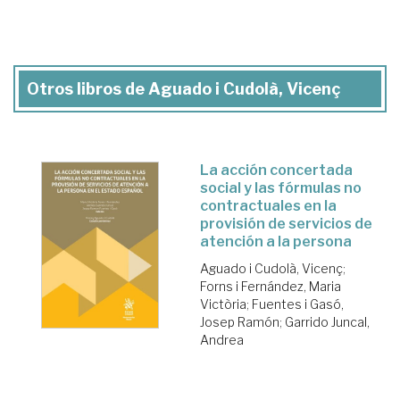
Otros libros de Aguado i Cudolà, Vicenç
La acción concertada
social y las fórmulas no
contractuales en la
provisión de servicios de
atención a la persona
Aguado i Cudolà, Vicenç
;
Forns i Fernández, Maria
Victòria
;
Fuentes i Gasó,
Josep Ramón
;
Garrido Juncal,
Andrea