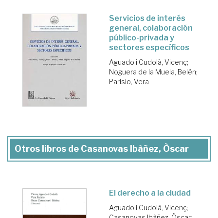
Servicios de interés
general, colaboración
público-privada y
sectores específicos
Aguado i Cudolà, Vicenç
;
Noguera de la Muela, Belén
;
Parisio, Vera
Otros libros de Casanovas Ibàñez, Òscar
El derecho a la ciudad
Aguado i Cudolà, Vicenç
;
Casanovas Ibàñez, Òscar
;