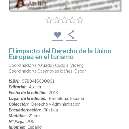
El impacto del Derecho de la Unión
Europea en el turismo
Coordinador/a
Aguado i Cudolà, Vicenç
Coordinador/a
Casanovas Ibàñez, Òscar
ISBN:
9788415690061
Editorial:
Atelier
Fecha de la edición:
2013
Lugar de la edición:
Barcelona. España
Colección:
Derecho y Administración
Encuadernación:
Rústica
Medidas:
21 cm
Nº Pág.:
209
Idiomas:
Español