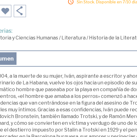
Sin Stock. Disponible en 7/10 día
rias:
toria y Ciencias Humanas
/
Literatura
/
Historia de la Lite
umen
04, a la muerte de su mujer, Iván, aspirante a escritor y 
inario de La Habana, vuelve los ojos hacia un episodio de s
mático hombre que paseaba por la playa en compañía de dos
entros, «el hombre que amaba a los perros» comenzó a hace
idencias que van centrándose en la figura del asesino de T
les muy íntimos. Gracias a esas confidencias, Iván puede rec
dovich Bronstein, también llamado Trotski, y de Ramón Me
rd, y cómo se convierten en víctima y verdugo de uno de lo
 el destierro impuesto por Stalin a Trotski en 1929 y el peno
rcader en la Barcelona burguesa, sus amores y peripecias d