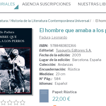
ORIALES
AGENCIA
SUSCRIPCIONES
NUESTRAS
LI
atura
/
Historia de la Literatura Contemporánea Universal
/
El hom
El hombre que amaba a los
Padura, Leonardo
ISBN:
9788483831366
Editorial:
Tusquets Editores S.A.
Fecha de la edición:
2009
Lugar de la edición:
Barcelona. España
Colección:
Andanzas
Encuadernación:
Rústica
Medidas:
23 cm
Nº Pág.:
584
Idiomas:
Español
Papel: Rústica
22,00 €