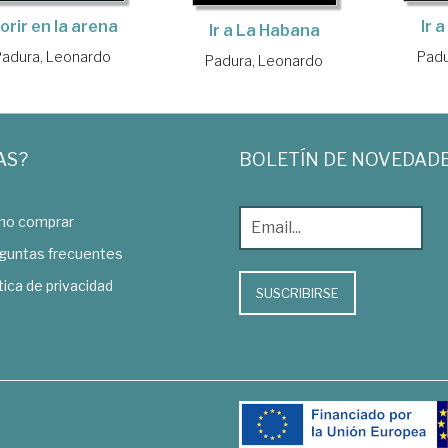
Ir 
orir en la arena
Ir a La Habana
Padu
Padura, Leonardo
Padura, Leonardo
AS?
BOLETÍN DE NOVEDAD
o comprar
guntas frecuentes
tica de privacidad
SUSCRIBIRSE