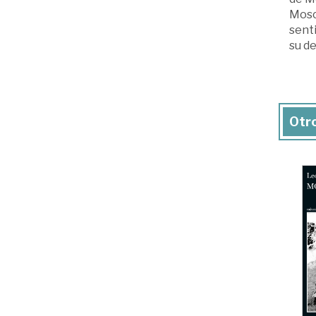
Moscú
sent
su de
Otro