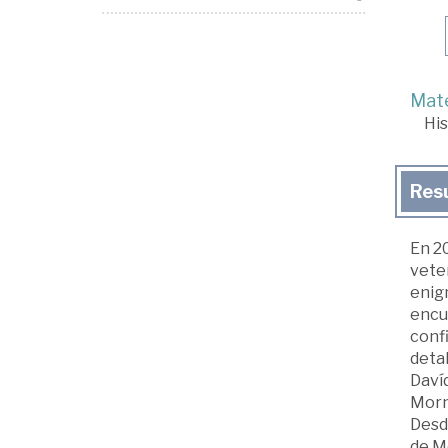
Mate
His
Res
En 20
veter
enig
encu
conf
detal
Daví
Morna
Desde
de Me