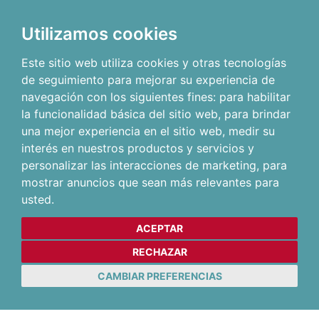
Utilizamos cookies
Este sitio web utiliza cookies y otras tecnologías
de seguimiento para mejorar su experiencia de
navegación con los siguientes fines:
para habilitar
la funcionalidad básica del sitio web
,
para brindar
una mejor experiencia en el sitio web
,
medir su
interés en nuestros productos y servicios y
personalizar las interacciones de marketing
,
para
mostrar anuncios que sean más relevantes para
usted
.
ACEPTAR
RECHAZAR
CAMBIAR PREFERENCIAS