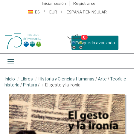
Iniciar sesión
Registrarse
ES
EUR
ESPAÑA PENINSULAR
0
Busqueda avanzada
Toggle navigation
Inicio
Libros
Historia y Ciencias Humanas
/
Arte
/
Teoría e
historia
/
Pintura
/
El gesto y la ironía