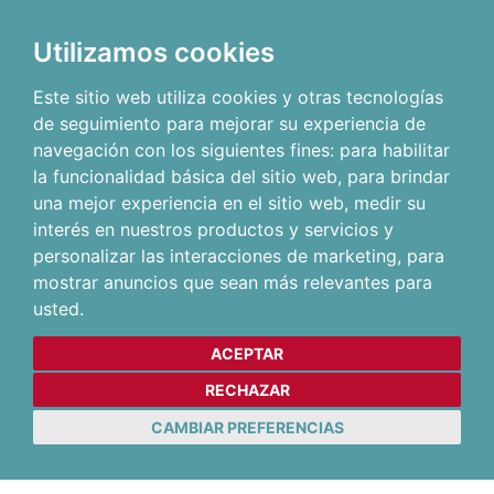
Utilizamos cookies
Este sitio web utiliza cookies y otras tecnologías
de seguimiento para mejorar su experiencia de
navegación con los siguientes fines:
para habilitar
la funcionalidad básica del sitio web
,
para brindar
una mejor experiencia en el sitio web
,
medir su
interés en nuestros productos y servicios y
personalizar las interacciones de marketing
,
para
mostrar anuncios que sean más relevantes para
usted
.
ACEPTAR
RECHAZAR
CAMBIAR PREFERENCIAS