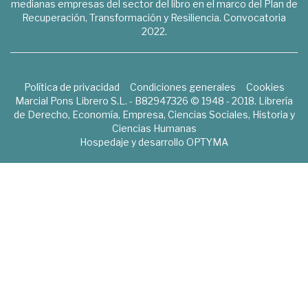
medianas empresas del sector del libro en el marco del Plan de
Recuperación, Transformación y Resiliencia. Convocatoria
2022.
Política de privacidad
Condiciones generales
Cookies
Marcial Pons Librero S.L. - B82947326 © 1948 - 2018. Librería
de Derecho, Economía, Empresa, Ciencias Sociales, Historia y
Ciencias Humanas
Hospedaje y desarrollo
OPTYMA