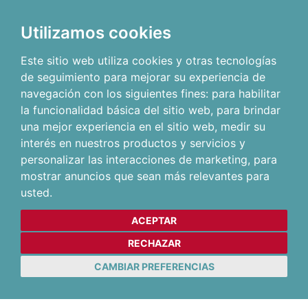
Utilizamos cookies
Este sitio web utiliza cookies y otras tecnologías
de seguimiento para mejorar su experiencia de
navegación con los siguientes fines:
para habilitar
la funcionalidad básica del sitio web
,
para brindar
una mejor experiencia en el sitio web
,
medir su
interés en nuestros productos y servicios y
personalizar las interacciones de marketing
,
para
mostrar anuncios que sean más relevantes para
usted
.
ACEPTAR
RECHAZAR
CAMBIAR PREFERENCIAS