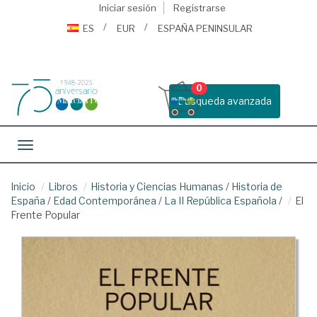
Iniciar sesión
Registrarse
ES
EUR
ESPAÑA PENINSULAR
0
Busqueda avanzada
Toggle navigation
Inicio
Libros
Historia y Ciencias Humanas
/
Historia de
España
/
Edad Contemporánea
/
La II República Española
/
El
Frente Popular