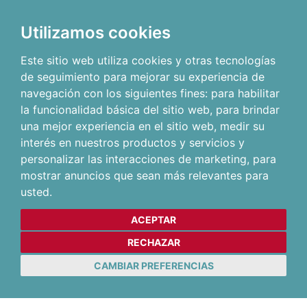
Utilizamos cookies
Este sitio web utiliza cookies y otras tecnologías
de seguimiento para mejorar su experiencia de
navegación con los siguientes fines:
para habilitar
la funcionalidad básica del sitio web
,
para brindar
una mejor experiencia en el sitio web
,
medir su
interés en nuestros productos y servicios y
personalizar las interacciones de marketing
,
para
mostrar anuncios que sean más relevantes para
usted
.
ACEPTAR
RECHAZAR
CAMBIAR PREFERENCIAS