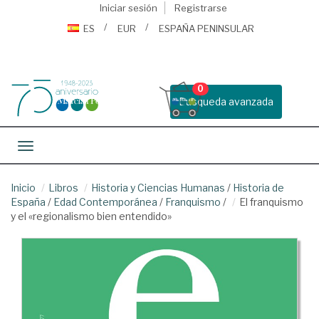
Iniciar sesión
Registrarse
ES
EUR
ESPAÑA PENINSULAR
0
Busqueda avanzada
Toggle navigation
Inicio
Libros
Historia y Ciencias Humanas
/
Historia de
España
/
Edad Contemporánea
/
Franquismo
/
El franquismo
y el «regionalismo bien entendido»