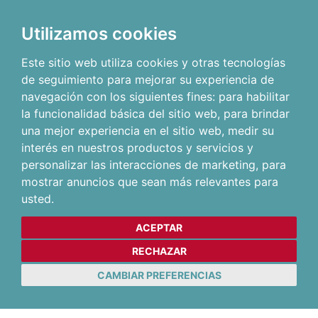
Utilizamos cookies
Este sitio web utiliza cookies y otras tecnologías
de seguimiento para mejorar su experiencia de
navegación con los siguientes fines:
para habilitar
la funcionalidad básica del sitio web
,
para brindar
una mejor experiencia en el sitio web
,
medir su
interés en nuestros productos y servicios y
personalizar las interacciones de marketing
,
para
mostrar anuncios que sean más relevantes para
usted
.
ACEPTAR
RECHAZAR
CAMBIAR PREFERENCIAS