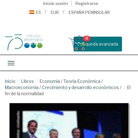
Iniciar sesión
Registrarse
ES
EUR
ESPAÑA PENINSULAR
0
Busqueda avanzada
Toggle navigation
Inicio
Libros
Economía
/
Teoría Económica
/
Macroeconomía
/
Crecimiento y desarrollo económicos
/
El
fin de la normalidad