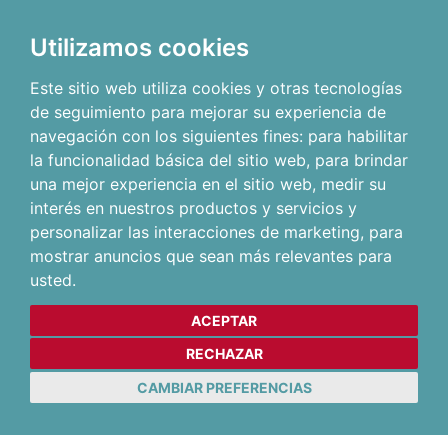
Utilizamos cookies
Este sitio web utiliza cookies y otras tecnologías
de seguimiento para mejorar su experiencia de
navegación con los siguientes fines:
para habilitar
la funcionalidad básica del sitio web
,
para brindar
una mejor experiencia en el sitio web
,
medir su
interés en nuestros productos y servicios y
personalizar las interacciones de marketing
,
para
mostrar anuncios que sean más relevantes para
usted
.
ACEPTAR
RECHAZAR
CAMBIAR PREFERENCIAS