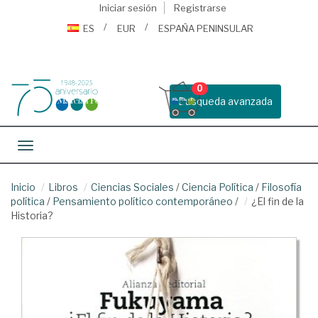
Iniciar sesión
Registrarse
ES
EUR
ESPAÑA PENINSULAR
0
Busqueda avanzada
Toggle navigation
Inicio
Libros
Ciencias Sociales
/
Ciencia Política
/
Filosofía
política
/
Pensamiento político contemporáneo
/
¿El fin de la
Historia?