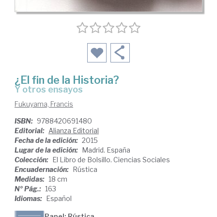
¿El fin de la Historia?
y otros ensayos
Fukuyama, Francis
ISBN:
9788420691480
Editorial:
Alianza Editorial
Fecha de la edición:
2015
Lugar de la edición:
Madrid. España
Colección:
El Libro de Bolsillo. Ciencias Sociales
Encuadernación:
Rústica
Medidas:
18 cm
Nº Pág.:
163
Idiomas:
Español
Papel: Rústica