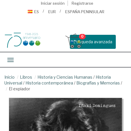
Iniciar sesión
Registrarse
ES
EUR
ESPAÑA PENINSULAR
0
Busqueda avanzada
Toggle navigation
Inicio
Libros
Historia y Ciencias Humanas
/
Historia
Universal
/
Historia contemporánea
/
Biografías y Memorias
/
El expiador