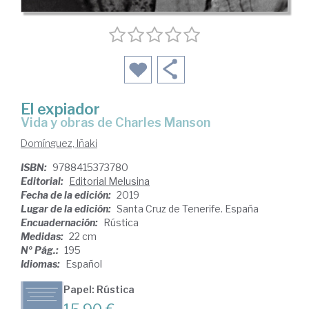
El expiador
vida y obras de Charles Manson
Domínguez, Iñaki
ISBN:
9788415373780
Editorial:
Editorial Melusina
Fecha de la edición:
2019
Lugar de la edición:
Santa Cruz de Tenerife. España
Encuadernación:
Rústica
Medidas:
22 cm
Nº Pág.:
195
Idiomas:
Español
Papel: Rústica