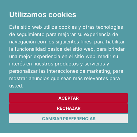
Utilizamos cookies
Este sitio web utiliza cookies y otras tecnologías
de seguimiento para mejorar su experiencia de
navegación con los siguientes fines:
para habilitar
la funcionalidad básica del sitio web
,
para brindar
una mejor experiencia en el sitio web
,
medir su
interés en nuestros productos y servicios y
personalizar las interacciones de marketing
,
para
mostrar anuncios que sean más relevantes para
usted
.
ACEPTAR
RECHAZAR
CAMBIAR PREFERENCIAS