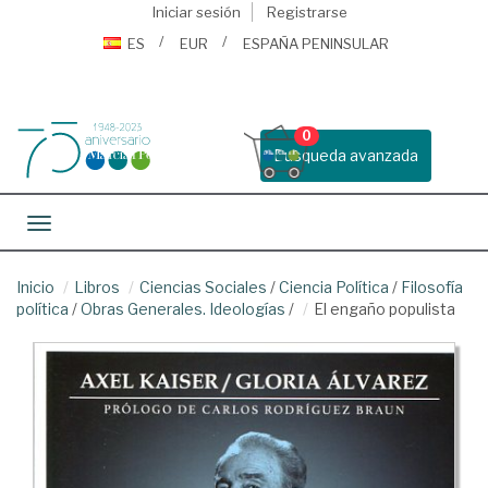
Iniciar sesión
Registrarse
ES
EUR
ESPAÑA PENINSULAR
0
Busqueda avanzada
Toggle navigation
Inicio
Libros
Ciencias Sociales
/
Ciencia Política
/
Filosofía
política
/
Obras Generales. Ideologías
/
El engaño populista