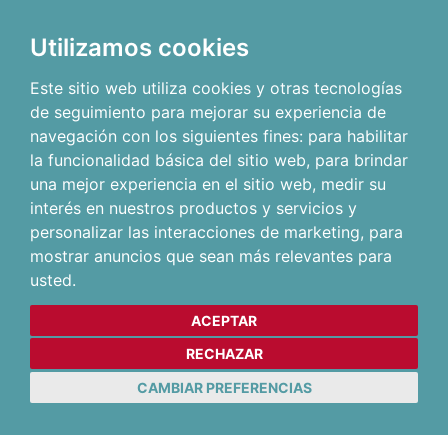
Utilizamos cookies
Este sitio web utiliza cookies y otras tecnologías
de seguimiento para mejorar su experiencia de
navegación con los siguientes fines:
para habilitar
la funcionalidad básica del sitio web
,
para brindar
una mejor experiencia en el sitio web
,
medir su
interés en nuestros productos y servicios y
personalizar las interacciones de marketing
,
para
mostrar anuncios que sean más relevantes para
usted
.
ACEPTAR
RECHAZAR
CAMBIAR PREFERENCIAS