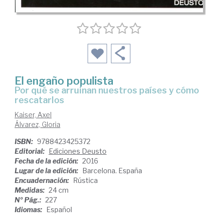
El engaño populista
por qué se arruinan nuestros países y cómo
rescatarlos
Kaiser, Axel
Álvarez, Gloria
ISBN:
9788423425372
Editorial:
Ediciones Deusto
Fecha de la edición:
2016
Lugar de la edición:
Barcelona. España
Encuadernación:
Rústica
Medidas:
24 cm
Nº Pág.:
227
Idiomas:
Español