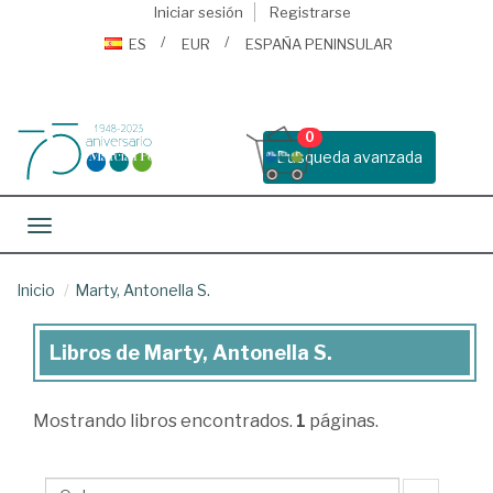
Iniciar sesión
Registrarse
ES
EUR
ESPAÑA PENINSULAR
0
Busqueda avanzada
Toggle navigation
Inicio
Marty, Antonella S.
Libros de Marty, Antonella S.
Libros
de
Mostrando
libros encontrados.
1
páginas.
Marty,
Antonella