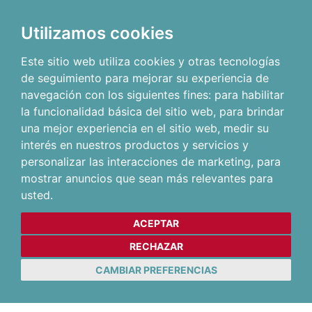
Utilizamos cookies
Este sitio web utiliza cookies y otras tecnologías
de seguimiento para mejorar su experiencia de
navegación con los siguientes fines:
para habilitar
la funcionalidad básica del sitio web
,
para brindar
una mejor experiencia en el sitio web
,
medir su
interés en nuestros productos y servicios y
personalizar las interacciones de marketing
,
para
mostrar anuncios que sean más relevantes para
usted
.
ACEPTAR
RECHAZAR
CAMBIAR PREFERENCIAS