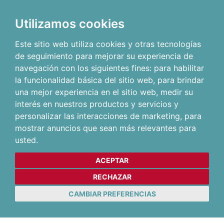
Utilizamos cookies
Este sitio web utiliza cookies y otras tecnologías
de seguimiento para mejorar su experiencia de
navegación con los siguientes fines:
para habilitar
la funcionalidad básica del sitio web
,
para brindar
una mejor experiencia en el sitio web
,
medir su
interés en nuestros productos y servicios y
personalizar las interacciones de marketing
,
para
mostrar anuncios que sean más relevantes para
usted
.
ACEPTAR
RECHAZAR
CAMBIAR PREFERENCIAS