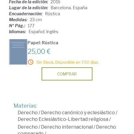
Fecha de la edición:
2016
Lugar de la edición:
Barcelona. España
Encuadernación:
Rústica
Medidas:
23 cm
Nº Pág.:
177
Idiomas:
Español; Inglés
Papel: Rústica
25,00 €
Sin Stock. Disponible en 7/10 días.
COMPRAR
Materias:
Derecho
/
Derecho canónico y eclesiástico
/
Derecho Eclesiástico-Libertad religiosa
/
Derecho
/
Derecho internacional
/
Derecho
comparado
/