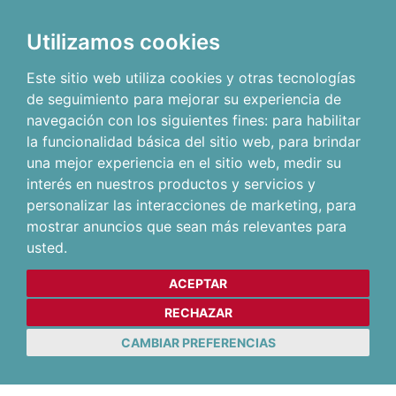
Utilizamos cookies
Este sitio web utiliza cookies y otras tecnologías
de seguimiento para mejorar su experiencia de
navegación con los siguientes fines:
para habilitar
la funcionalidad básica del sitio web
,
para brindar
una mejor experiencia en el sitio web
,
medir su
interés en nuestros productos y servicios y
personalizar las interacciones de marketing
,
para
mostrar anuncios que sean más relevantes para
usted
.
ACEPTAR
RECHAZAR
CAMBIAR PREFERENCIAS