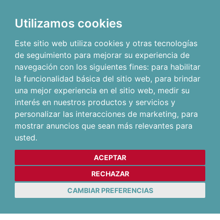
Utilizamos cookies
Este sitio web utiliza cookies y otras tecnologías
de seguimiento para mejorar su experiencia de
navegación con los siguientes fines:
para habilitar
la funcionalidad básica del sitio web
,
para brindar
una mejor experiencia en el sitio web
,
medir su
interés en nuestros productos y servicios y
personalizar las interacciones de marketing
,
para
mostrar anuncios que sean más relevantes para
usted
.
ACEPTAR
RECHAZAR
CAMBIAR PREFERENCIAS