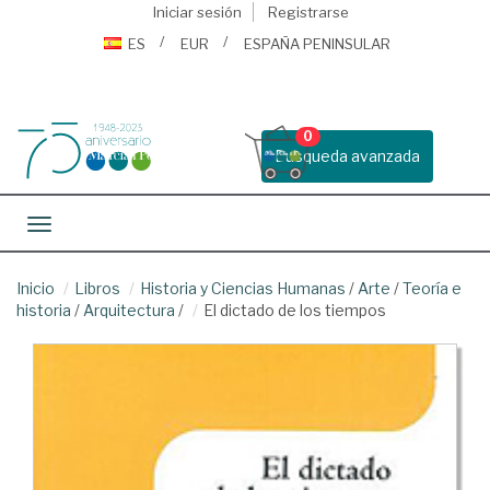
Iniciar sesión
Registrarse
ES
EUR
ESPAÑA PENINSULAR
0
Busqueda avanzada
Toggle navigation
Inicio
Libros
Historia y Ciencias Humanas
/
Arte
/
Teoría e
historia
/
Arquitectura
/
El dictado de los tiempos