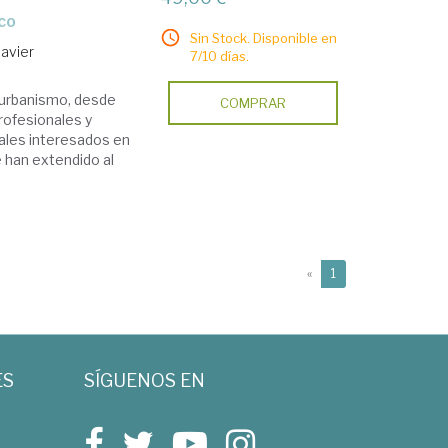
ico
Sin Stock. Disponible en
Javier
7/10 días.
l urbanismo, desde
COMPRAR
rofesionales y
nales interesados en
 han extendido al
(current)
«
1
ES
SÍGUENOS EN