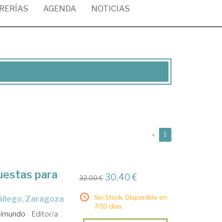
BRERÍAS
AGENDA
NOTICIAS
(current)
«
1
uestas para
30,40 €
32,00 €
Sin Stock. Disponible en
Gállego, Zaragoza
7/10 días.
aimundo
Editor/a .