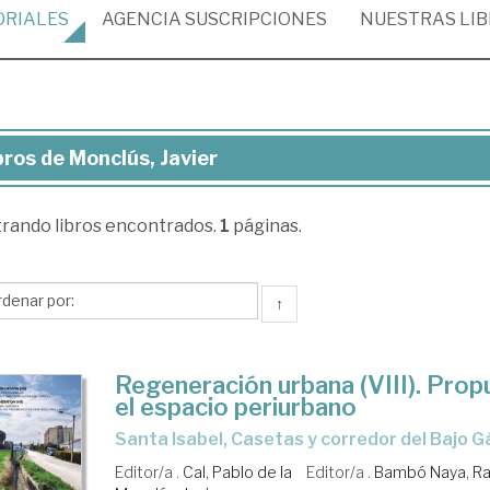
ORIALES
AGENCIA
SUSCRIPCIONES
NUESTRAS
LI
bros de Monclús, Javier
ros
trando
libros encontrados.
1
páginas.
nclús,
ier
↑
Regeneración urbana (VIII). Prop
el espacio periurbano
Santa Isabel, Casetas y corredor del Bajo 
Editor/a .
Cal, Pablo de la
Editor/a .
Bambó Naya, R