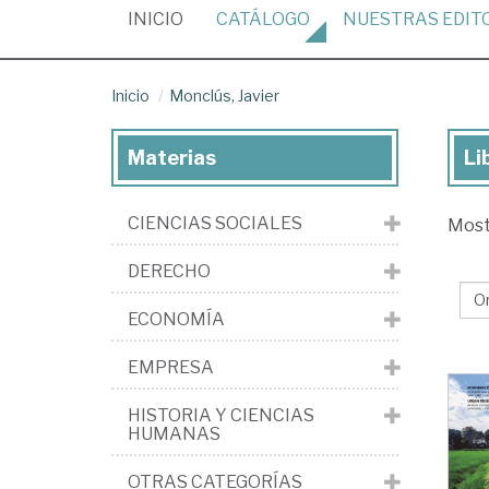
(CURRENT)
INICIO
CATÁLOGO
NUESTRAS
EDIT
Inicio
Monclús, Javier
Materias
Li
Lib
de
CIENCIAS SOCIALES
Mos
Mo
Jav
DERECHO
ECONOMÍA
EMPRESA
HISTORIA Y CIENCIAS
HUMANAS
OTRAS CATEGORÍAS