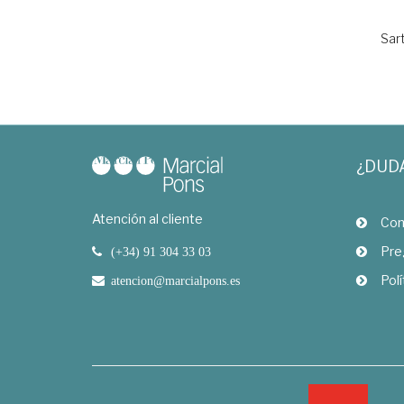
Sar
¿DUD
Atención al cliente
Com
Pre
(+34) 91 304 33 03
Polí
atencion@marcialpons.es