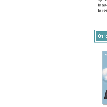
la ag
la re
Otro