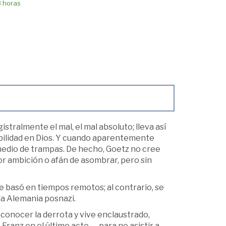
8 horas
istralmente el mal, el mal absoluto; lleva así
bilidad en Dios. Y cuando aparentemente
medio de trampas. De hecho, Goetz no cree
 por ambición o afán de asombrar, pero sin
e basó en tiempos remotos; al contrario, se
la Alemania posnazi.
econocer la derrota y vive enclaustrado,
ranz en el último acto—, para no asistir a