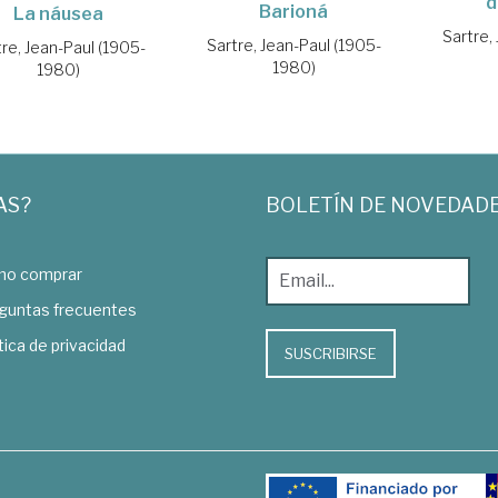
d
Barioná
La náusea
Sartre,
Sartre, Jean-Paul (1905-
tre, Jean-Paul (1905-
1980)
1980)
AS?
BOLETÍN DE NOVEDAD
o comprar
guntas frecuentes
tica de privacidad
SUSCRIBIRSE