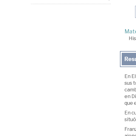
Mate
His
Res
En El
sus 
camb
en Di
que 
En cu
situ
Franz
ajeno