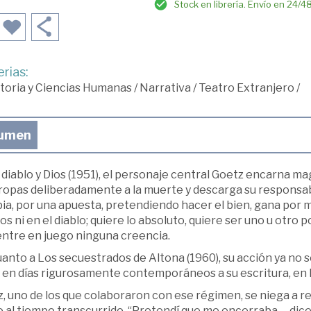
Stock en librería. Envío en 24/4
rias:
toria y Ciencias Humanas
/
Narrativa
/
Teatro Extranjero
/
umen
 diablo y Dios (1951), el personaje central Goetz encarna mag
tropas deliberadamente a la muerte y descarga su responsa
ia, por una apuesta, pretendiendo hacer el bien, gana por 
os ni en el diablo; quiere lo absoluto, quiere ser uno u otro
entre en juego ninguna creencia.
anto a Los secuestrados de Altona (1960), su acción ya no s
ó en días rigurosamente contemporáneos a su escritura, en 
, uno de los que colaboraron con ese régimen, se niega a r
 al tiempo transcurrido. “Pretendí que me encerraba —dice F