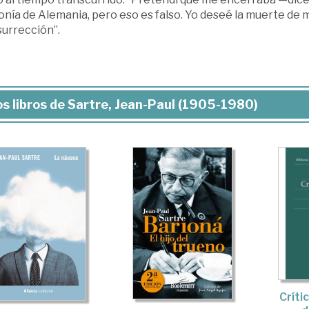
onía de Alemania, pero eso es falso. Yo deseé la muerte de 
surrección”.
s libros de Sartre, Jean-Paul (1905-1980)
Críti