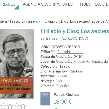
ORIALES
AGENCIA
SUSCRIPCIONES
NUESTRAS
LI
ativa
/
Teatro Extranjero
/
El diablo y Dios; Los secuestrados de A
El diablo y Dios; Los secue
Sartre, Jean-Paul (1905-1980)
ISBN:
9789500363280
Editorial:
Editorial Losada
Fecha de la edición:
2010
Lugar de la edición:
Ciudad Autónoma de 
Colección:
Teatro
Encuadernación:
Rústica
Medidas:
22 cm
Nº Pág.:
368
Idiomas:
Español
Papel: Rústica
18,00 €