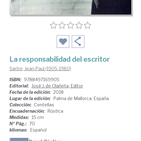
La responsabilidad del escritor
Sartre, Jean-Paul (1905-1980)
ISBN:
9788497169905
Editorial:
José J. de Olañeta, Editor
Fecha de la edición:
2018
Lugar de la edición:
Palma de Mallorca. España
Colección:
Centellas
Encuadernación:
Rústica
Medidas:
15 cm
Nº Pág.:
70
Idiomas:
Español