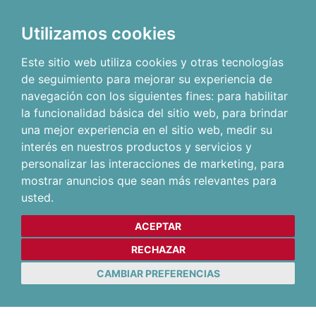
Utilizamos cookies
Este sitio web utiliza cookies y otras tecnologías
de seguimiento para mejorar su experiencia de
navegación con los siguientes fines:
para habilitar
la funcionalidad básica del sitio web
,
para brindar
una mejor experiencia en el sitio web
,
medir su
interés en nuestros productos y servicios y
personalizar las interacciones de marketing
,
para
mostrar anuncios que sean más relevantes para
usted
.
ACEPTAR
RECHAZAR
CAMBIAR PREFERENCIAS