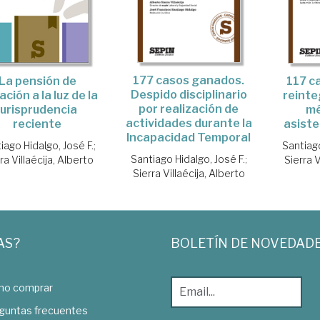
177 casos ganados.
117 c
La pensión de
Despido disciplinario
reinte
lación a la luz de la
por realización de
mé
jurisprudencia
actividades durante la
asiste
reciente
Incapacidad Temporal
Santiago
iago Hidalgo, José F.
;
Santiago Hidalgo, José F.
;
Sierra V
ra Villaécija, Alberto
Sierra Villaécija, Alberto
AS?
BOLETÍN DE NOVEDAD
o comprar
guntas frecuentes