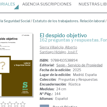
ORIALES
AGENCIA
SUSCRIPCIONES
NUESTRAS
LI
 la Seguridad Social
/
Estatuto de los trabajadores. Relación laboral
El despido objetivo
162 preguntas y respuestas. Fo
Sierra Villaécija, Alberto
Santiago Hidalgo, José F.
ISBN:
9788410538894
Editorial:
Sepin - Servicio de Propiedad
Fecha de la edición:
2025
Lugar de la edición:
Madrid. España
Colección:
Preguntas y Respuestas
Encuadernación:
Rústica
Medidas:
24 cm
Nº Pág.:
144
Idiomas:
Español