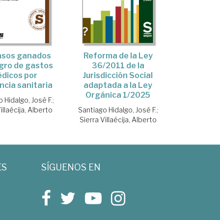
asos ganados
Reforma de la Ley
gro de gastos
36/2011 de la
dicos por
Jurisdicción Social
ncia sanitaria
adaptada a la Ley
Orgánica 1/2025
 Hidalgo, José F.
;
illaécija, Alberto
Santiago Hidalgo, José F.
;
Sierra Villaécija, Alberto
ES
SÍGUENOS EN