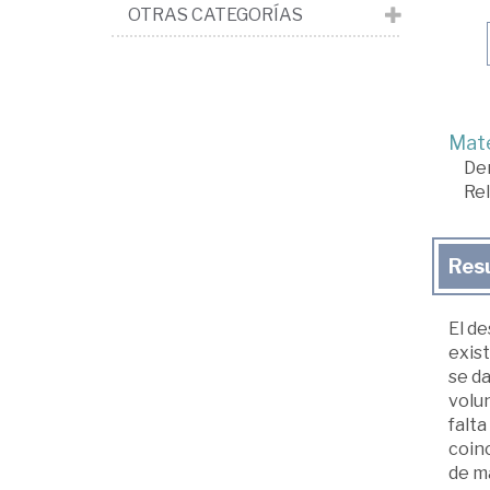
OTRAS CATEGORÍAS
Mate
De
Rel
Res
El de
exist
se da
volu
falta
coinc
de ma