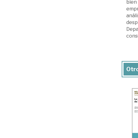
bien 
empr
análi
despi
Depa
cons
Otro