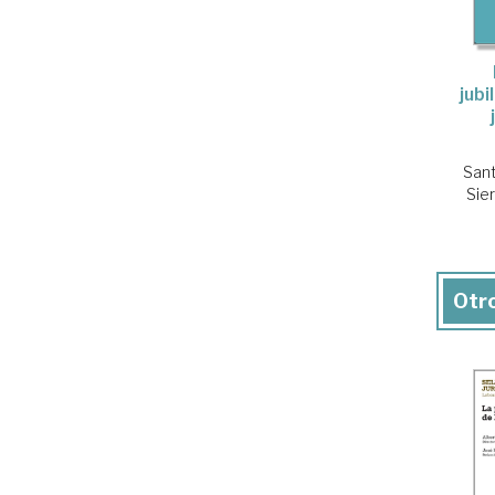
jubi
Sant
Sier
Otro