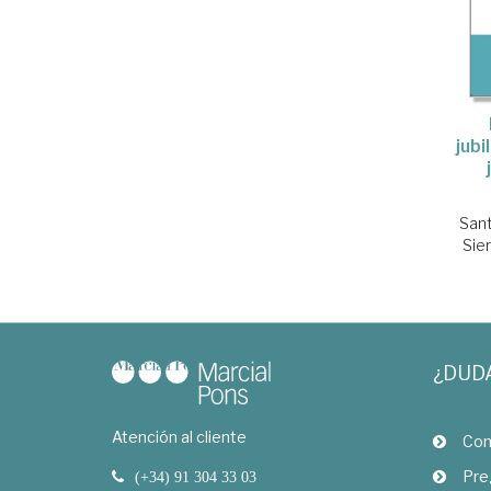
jubi
Sant
Sier
¿DUD
Atención al cliente
Com
Pre
(+34) 91 304 33 03