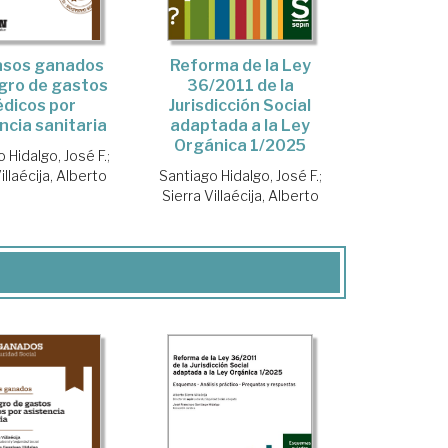
asos ganados
Reforma de la Ley
gro de gastos
36/2011 de la
dicos por
Jurisdicción Social
ncia sanitaria
adaptada a la Ley
Orgánica 1/2025
 Hidalgo, José F.
;
illaécija, Alberto
Santiago Hidalgo, José F.
;
Sierra Villaécija, Alberto