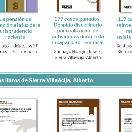
177 casos ganados.
117 c
La pensión de
Despido disciplinario
reinte
lación a la luz de la
por realización de
mé
jurisprudencia
actividades durante la
asiste
reciente
Incapacidad Temporal
Santiago
iago Hidalgo, José F.
;
Santiago Hidalgo, José F.
;
Sierra V
ra Villaécija, Alberto
Sierra Villaécija, Alberto
s libros de Sierra Villaécija, Alberto