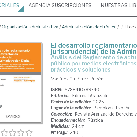
ORIALES
AGENCIA
SUSCRIPCIONES
NUESTRAS
LI
/
Organización administrativa
/
Administración electrónica
/
El des
El desarrollo reglamentario 
jurisprudencial) de la Admin
Análisis del Reglamento de actuación y funcionamiento del sector
público por medios electrónicos 
prácticos y soluciones
Martínez Gutiérrez, Rubén
ISBN:
9788410789340
Editorial:
Editorial Aranzadi
Fecha de la edición:
2025
Lugar de la edición:
Pamplona. España
Colección:
Revista Aranzadi de Derecho 
Encuadernación:
Rústica
Medidas:
24 cm
Nº Pág.:
240