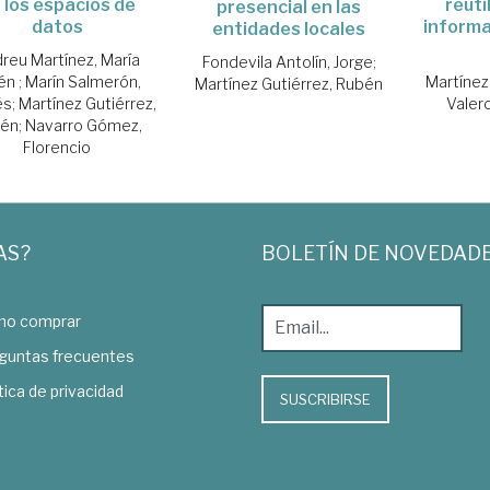
 los espacios de
reuti
presencial en las
datos
informa
entidades locales
reu Martínez, María
Fondevila Antolín, Jorge
;
lén
;
Marín Salmerón,
Martínez
Martínez Gutiérrez, Rubén
és
;
Martínez Gutiérrez,
Valero
bén
;
Navarro Gómez,
Florencio
AS?
BOLETÍN DE NOVEDAD
o comprar
guntas frecuentes
tica de privacidad
SUSCRIBIRSE