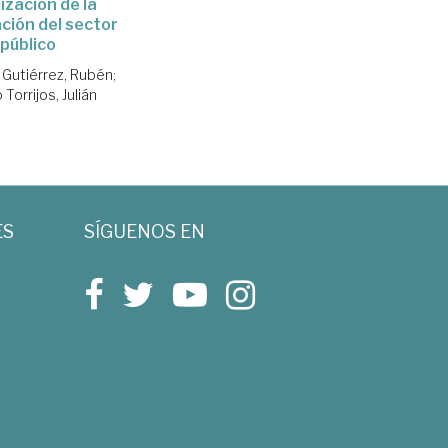
lización de la
ción del sector
público
 Gutiérrez, Rubén
;
 Torrijos, Julián
ES
SÍGUENOS EN