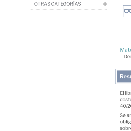
OTRAS CATEGORÍAS
Mate
De
Res
El li
desta
40/20
Se an
oblig
sobre