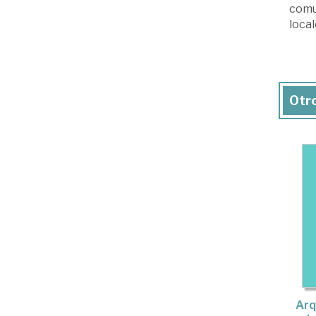
comu
local
Otro
Arq