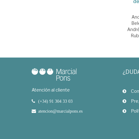
de
And
Be
Andr
Ru
¿DUD
Atención al cliente
Com
Pre
(+34) 91 304 33 03
Polí
atencion@marcialpons.es