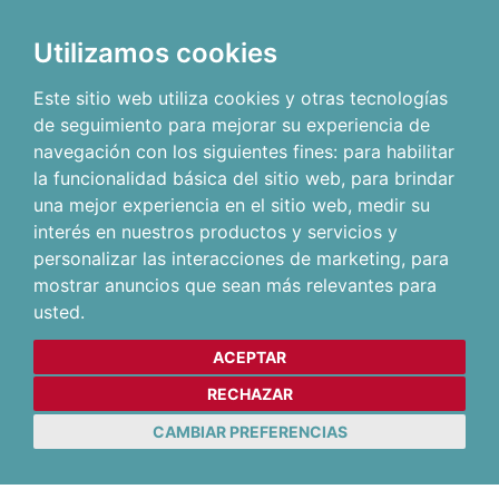
Utilizamos cookies
Este sitio web utiliza cookies y otras tecnologías
de seguimiento para mejorar su experiencia de
navegación con los siguientes fines:
para habilitar
la funcionalidad básica del sitio web
,
para brindar
una mejor experiencia en el sitio web
,
medir su
interés en nuestros productos y servicios y
personalizar las interacciones de marketing
,
para
mostrar anuncios que sean más relevantes para
usted
.
ACEPTAR
RECHAZAR
CAMBIAR PREFERENCIAS