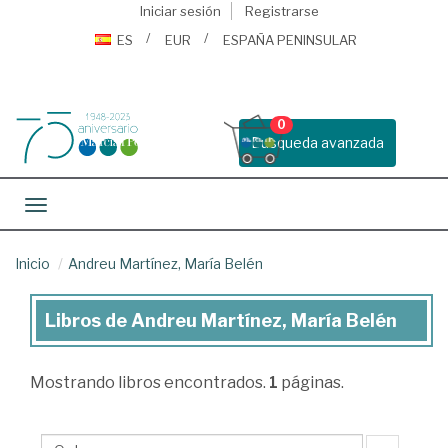
Iniciar sesión
Registrarse
ES
EUR
ESPAÑA PENINSULAR
0
Busqueda avanzada
Toggle navigation
Inicio
Andreu Martínez, María Belén
Libros de Andreu Martínez, María Belén
Libros
de
Mostrando
libros encontrados.
1
páginas.
Andreu
Martínez,