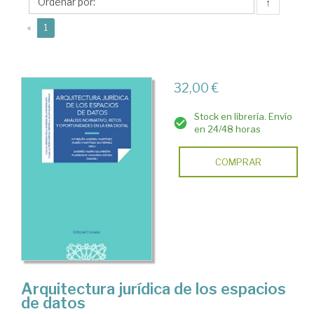
María
↑
Belén
(current)
«
1
32,00 €
Stock en librería. Envío
en 24/48 horas
COMPRAR
Arquitectura jurídica de los espacios
de datos