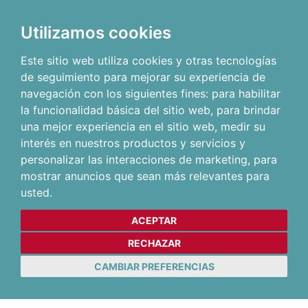
Utilizamos cookies
Este sitio web utiliza cookies y otras tecnologías
de seguimiento para mejorar su experiencia de
navegación con los siguientes fines:
para habilitar
la funcionalidad básica del sitio web
,
para brindar
una mejor experiencia en el sitio web
,
medir su
interés en nuestros productos y servicios y
personalizar las interacciones de marketing
,
para
mostrar anuncios que sean más relevantes para
usted
.
ACEPTAR
RECHAZAR
CAMBIAR PREFERENCIAS