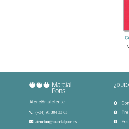
Có
M
¿DUD
Atención al cliente
Com
Pre
(+34) 91 304 33 03
Polí
atencion@marcialpons.es