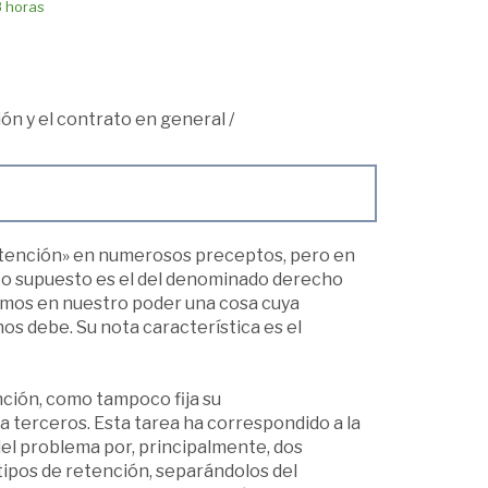
8 horas
ión y el contrato en general
/
«retención» en numerosos preceptos, pero en
to supuesto es el del denominado derecho
vamos en nuestro poder una cosa cuya
os debe. Su nota característica es el
nción, como tampoco fija su
a terceros. Esta tarea ha correspondido a la
el problema por, principalmente, dos
tipos de retención, separándolos del