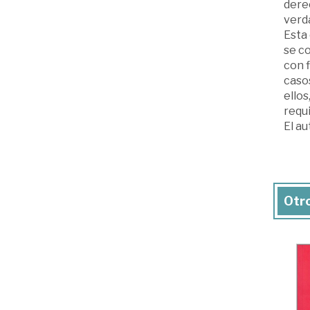
dere
verd
Esta 
se co
con f
caso
ellos
requi
El au
Otro