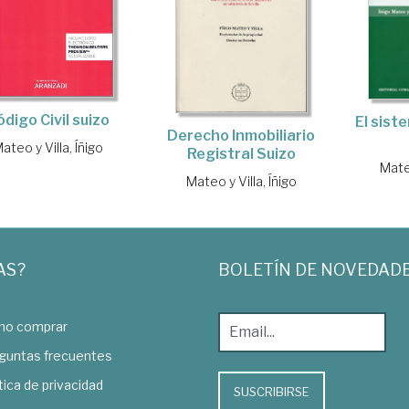
digo Civil suizo
El sist
Derecho Inmobiliario
ateo y Villa, Íñigo
Registral Suizo
Mateo
Mateo y Villa, Íñigo
AS?
BOLETÍN DE NOVEDAD
o comprar
guntas frecuentes
tica de privacidad
SUSCRIBIRSE