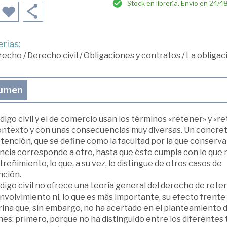
Stock en librería. Envío en 24/4
rias:
recho
/
Derecho civil
/
Obligaciones y contratos
/
La obligac
umen
digo civil y el de comercio usan los términos «retener» y 
ontexto y con unas consecuencias muy diversas. Un concre
etención, que se define como la facultad por la que conser
cia corresponde a otro, hasta que éste cumpla con lo que n
reñimiento, lo que, a su vez, lo distingue de otros casos de
nción.
digo civil no ofrece una teoría general del derecho de rete
volvimiento ni, lo que es más importante, su efecto frente 
rina que, sin embargo, no ha acertado en el planteamiento d
es: primero, porque no ha distinguido entre los diferentes 