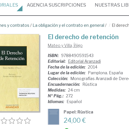
ORIALES
AGENCIA
SUSCRIPCIONES
NUESTRAS
LI
nes y contratos
/
La obligación y el contrato en general
/
El derec
El derecho de retención
Mateo y Villa, Íñigo
ISBN:
9788490591543
Editorial:
Editorial Aranzadi
Fecha de la edición:
2014
Lugar de la edición:
Pamplona. España
Colección:
Monografías Aranzadi de Derec
Encuadernación:
Rústica
Medidas:
24 cm
Nº Pág.:
272
Idiomas:
Español
Papel: Rústica
24,00 €