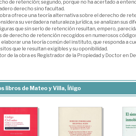
cho de retención; segundo, porque no ha acertado a entend
adero derecho sino facultad.
obra ofrece una teoría alternativa sobre el derecho de ret
nsidera su verdadera naturaleza jurídica, se analizan sus d
iguras que sin serlo de retención resultan, empero, parecid
s de derecho de retención recogidos en numerosos códigos ci
, elaborar una teoría común del instituto, que responda a cu
sitos que le resultan exigibles y su oponibilidad.
tor de la obra es Registrador de la Propiedad y Doctor en D
s libros de Mateo y Villa, Íñigo