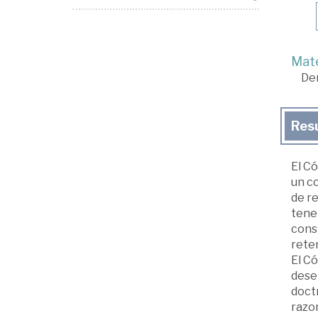
Mate
De
Res
El Có
un c
de r
tenen
const
rete
El Có
desen
doct
razon