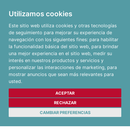
Utilizamos cookies
Este sitio web utiliza cookies y otras tecnologías
de seguimiento para mejorar su experiencia de
navegación con los siguientes fines:
para habilitar
la funcionalidad básica del sitio web
,
para brindar
una mejor experiencia en el sitio web
,
medir su
interés en nuestros productos y servicios y
personalizar las interacciones de marketing
,
para
mostrar anuncios que sean más relevantes para
usted
.
ACEPTAR
RECHAZAR
CAMBIAR PREFERENCIAS