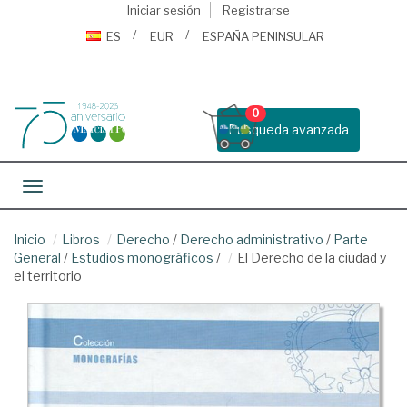
Iniciar sesión
Registrarse
ES
EUR
ESPAÑA PENINSULAR
0
Busqueda avanzada
Toggle navigation
Inicio
Libros
Derecho
/
Derecho administrativo
/
Parte
General
/
Estudios monográficos
/
El Derecho de la ciudad y
el territorio