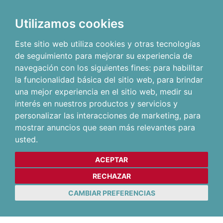
Utilizamos cookies
Este sitio web utiliza cookies y otras tecnologías
de seguimiento para mejorar su experiencia de
navegación con los siguientes fines:
para habilitar
la funcionalidad básica del sitio web
,
para brindar
una mejor experiencia en el sitio web
,
medir su
interés en nuestros productos y servicios y
personalizar las interacciones de marketing
,
para
mostrar anuncios que sean más relevantes para
usted
.
ACEPTAR
RECHAZAR
CAMBIAR PREFERENCIAS