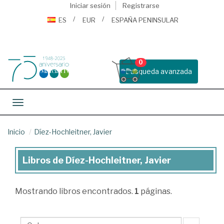
Iniciar sesión
Registrarse
ES
EUR
ESPAÑA PENINSULAR
0
Busqueda avanzada
Toggle navigation
Inicio
Díez-Hochleitner, Javier
Libros de Díez-Hochleitner, Javier
Libros
de
Mostrando
libros encontrados.
1
páginas.
Díez-
Hochleitner,