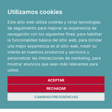
Utilizamos cookies
Este sitio web utiliza cookies y otras tecnologías
de seguimiento para mejorar su experiencia de
navegación con los siguientes fines:
para habilitar
la funcionalidad básica del sitio web
,
para brindar
una mejor experiencia en el sitio web
,
medir su
interés en nuestros productos y servicios y
personalizar las interacciones de marketing
,
para
mostrar anuncios que sean más relevantes para
usted
.
ACEPTAR
RECHAZAR
CAMBIAR PREFERENCIAS