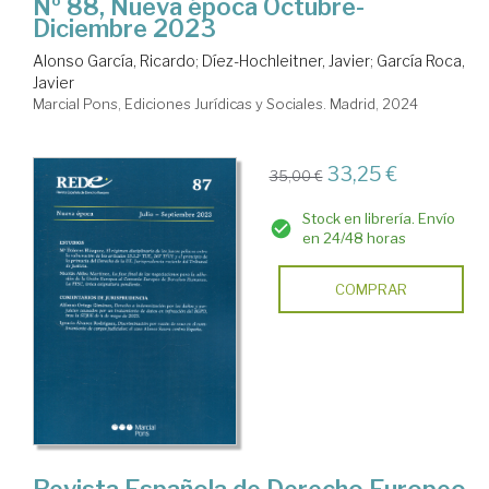
Nº 88, Nueva época Octubre-
Diciembre 2023
Alonso García, Ricardo
;
Díez-Hochleitner, Javier
;
García Roca,
Javier
Marcial Pons, Ediciones Jurídicas y Sociales. Madrid, 2024
33,25 €
35,00 €
Stock en librería. Envío
en 24/48 horas
COMPRAR
Revista Española de Derecho Europeo,