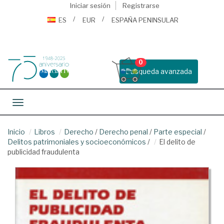
Iniciar sesión
Registrarse
ES
EUR
ESPAÑA PENINSULAR
0
Busqueda avanzada
Toggle navigation
Inicio
Libros
Derecho
/
Derecho penal
/
Parte especial
/
Delitos patrimoniales y socioeconómicos
/
El delito de
publicidad fraudulenta