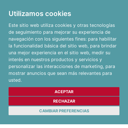
Utilizamos cookies
Este sitio web utiliza cookies y otras tecnologías
de seguimiento para mejorar su experiencia de
navegación con los siguientes fines:
para habilitar
la funcionalidad básica del sitio web
,
para brindar
una mejor experiencia en el sitio web
,
medir su
interés en nuestros productos y servicios y
personalizar las interacciones de marketing
,
para
mostrar anuncios que sean más relevantes para
usted
.
ACEPTAR
RECHAZAR
CAMBIAR PREFERENCIAS