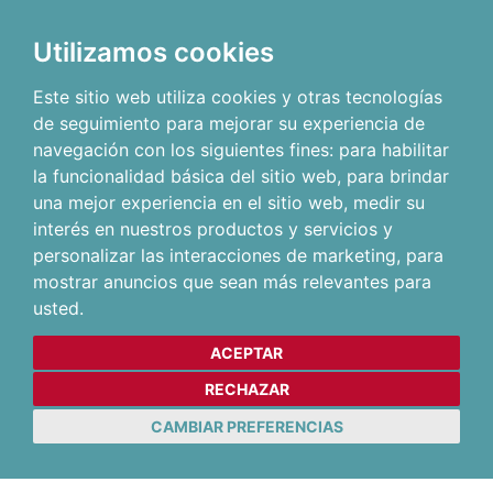
Utilizamos cookies
Este sitio web utiliza cookies y otras tecnologías
de seguimiento para mejorar su experiencia de
navegación con los siguientes fines:
para habilitar
la funcionalidad básica del sitio web
,
para brindar
una mejor experiencia en el sitio web
,
medir su
interés en nuestros productos y servicios y
personalizar las interacciones de marketing
,
para
mostrar anuncios que sean más relevantes para
usted
.
ACEPTAR
RECHAZAR
CAMBIAR PREFERENCIAS