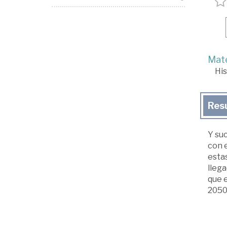
Mate
His
Res
Y suc
con e
estas
llega
que e
2050 