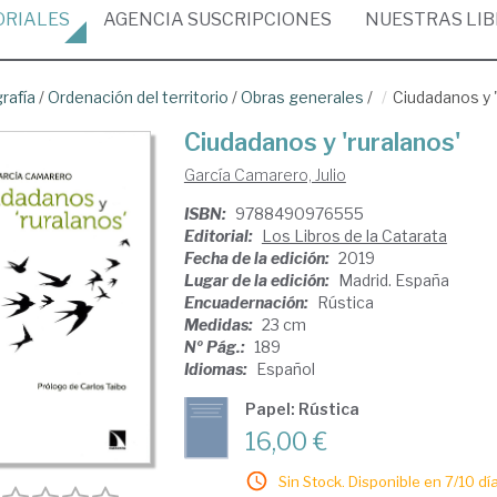
ORIALES
AGENCIA
SUSCRIPCIONES
NUESTRAS
LI
rafía
/
Ordenación del territorio
/
Obras generales
/
Ciudadanos y '
Ciudadanos y 'ruralanos'
García Camarero, Julio
ISBN:
9788490976555
Editorial:
Los Libros de la Catarata
Fecha de la edición:
2019
Lugar de la edición:
Madrid. España
Encuadernación:
Rústica
Medidas:
23 cm
Nº Pág.:
189
Idiomas:
Español
Papel: Rústica
16,00 €
Sin Stock. Disponible en 7/10 día