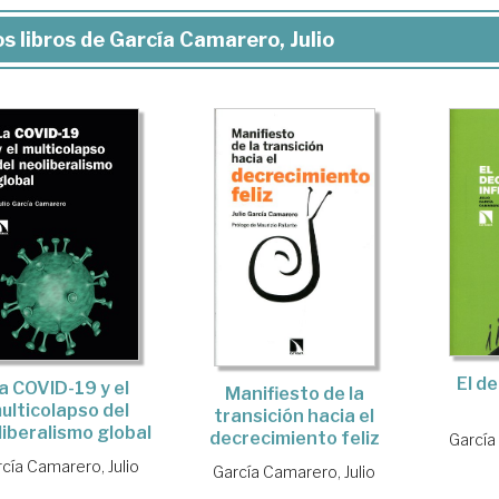
s libros de García Camarero, Julio
El d
a COVID-19 y el
Manifiesto de la
ulticolapso del
transición hacia el
liberalismo global
decrecimiento feliz
García
cía Camarero, Julio
García Camarero, Julio