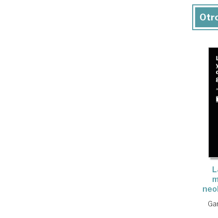
Otro
L
m
neo
Gar