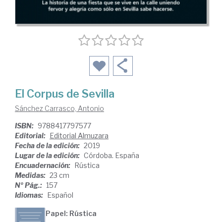
El Corpus de Sevilla
Sánchez Carrasco, Antonio
ISBN:
9788417797577
Editorial:
Editorial Almuzara
Fecha de la edición:
2019
Lugar de la edición:
Córdoba. España
Encuadernación:
Rústica
Medidas:
23 cm
Nº Pág.:
157
Idiomas:
Español
Papel: Rústica