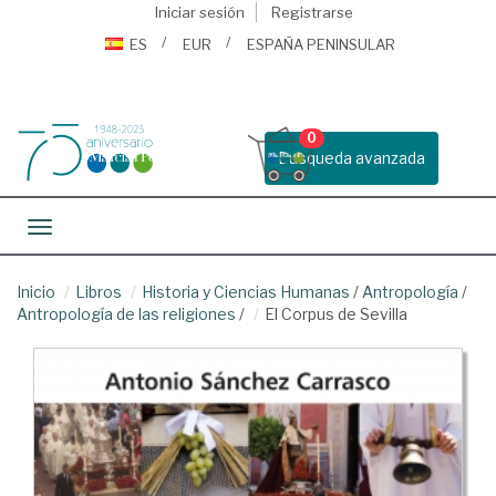
Iniciar sesión
Registrarse
ES
EUR
ESPAÑA PENINSULAR
0
Busqueda avanzada
Toggle navigation
Inicio
Libros
Historia y Ciencias Humanas
/
Antropología
/
Antropología de las religiones
/
El Corpus de Sevilla