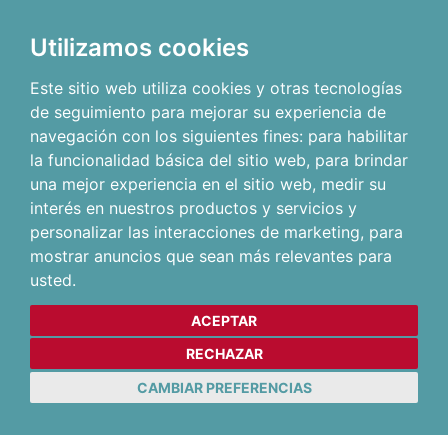
Utilizamos cookies
Este sitio web utiliza cookies y otras tecnologías
de seguimiento para mejorar su experiencia de
navegación con los siguientes fines:
para habilitar
la funcionalidad básica del sitio web
,
para brindar
una mejor experiencia en el sitio web
,
medir su
interés en nuestros productos y servicios y
personalizar las interacciones de marketing
,
para
mostrar anuncios que sean más relevantes para
usted
.
ACEPTAR
RECHAZAR
CAMBIAR PREFERENCIAS