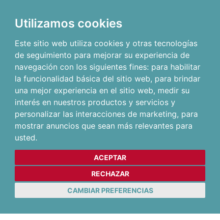
Utilizamos cookies
Este sitio web utiliza cookies y otras tecnologías
de seguimiento para mejorar su experiencia de
navegación con los siguientes fines:
para habilitar
la funcionalidad básica del sitio web
,
para brindar
una mejor experiencia en el sitio web
,
medir su
interés en nuestros productos y servicios y
personalizar las interacciones de marketing
,
para
mostrar anuncios que sean más relevantes para
usted
.
ACEPTAR
RECHAZAR
CAMBIAR PREFERENCIAS