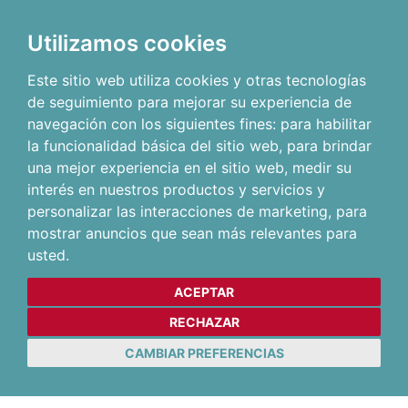
Utilizamos cookies
Este sitio web utiliza cookies y otras tecnologías
de seguimiento para mejorar su experiencia de
navegación con los siguientes fines:
para habilitar
la funcionalidad básica del sitio web
,
para brindar
una mejor experiencia en el sitio web
,
medir su
interés en nuestros productos y servicios y
personalizar las interacciones de marketing
,
para
mostrar anuncios que sean más relevantes para
usted
.
ACEPTAR
RECHAZAR
CAMBIAR PREFERENCIAS