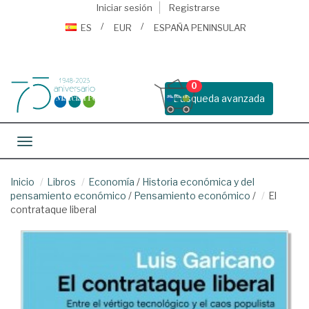
Iniciar sesión
Registrarse
ES
EUR
ESPAÑA PENINSULAR
0
Busqueda avanzada
Toggle navigation
Inicio
Libros
Economía
/
Historia económica y del
pensamiento económico
/
Pensamiento económico
/
El
contrataque liberal