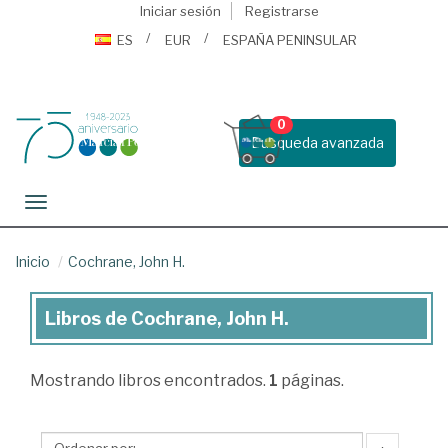
Iniciar sesión
Registrarse
ES
EUR
ESPAÑA PENINSULAR
0
Busqueda avanzada
Toggle navigation
Inicio
Cochrane, John H.
Libros de Cochrane, John H.
Libros
de
Mostrando
libros encontrados.
1
páginas.
Cochrane,
John