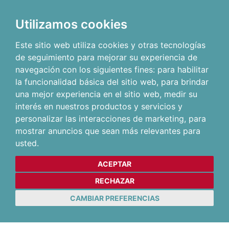
Utilizamos cookies
Este sitio web utiliza cookies y otras tecnologías
de seguimiento para mejorar su experiencia de
navegación con los siguientes fines:
para habilitar
la funcionalidad básica del sitio web
,
para brindar
una mejor experiencia en el sitio web
,
medir su
interés en nuestros productos y servicios y
personalizar las interacciones de marketing
,
para
mostrar anuncios que sean más relevantes para
usted
.
ACEPTAR
RECHAZAR
CAMBIAR PREFERENCIAS