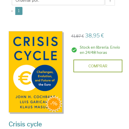
H.
↑
(current)
«
1
38,95 €
41,87 €
Stock en librería. Envío
en 24/48 horas
COMPRAR
Crisis cycle