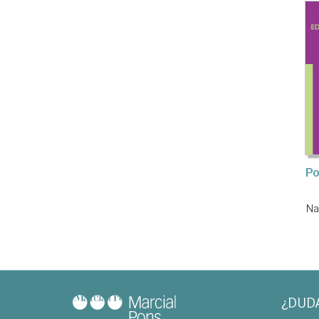
Po
Na
¿DUD