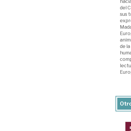
hacia
del C
sus t
expr
Madar
Europ
anima
de la
huma
compl
lect
Euro
Otro