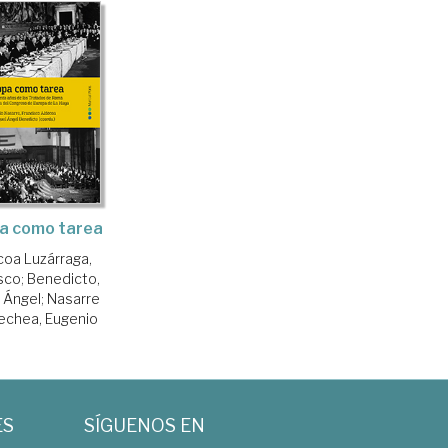
a como tarea
oa Luzárraga,
sco
;
Benedicto,
 Ángel
;
Nasarre
echea, Eugenio
ES
SÍGUENOS EN