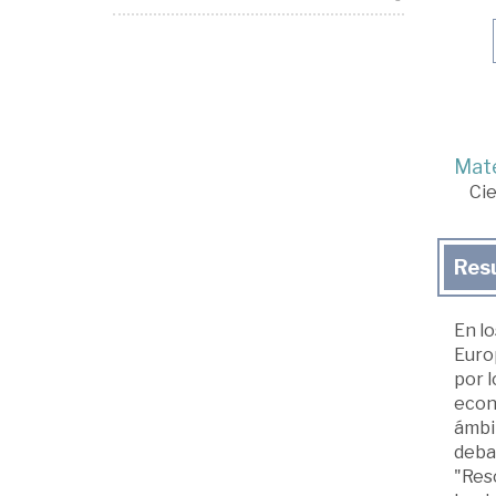
Mate
Cie
Res
En lo
Europ
por 
econó
ámbit
deba
"Res