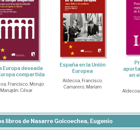
Pr
España en la Unión
la Europa deseada
aporta
Europea
 Europa compartida
en e
Aldecoa, Francisco
;
oa, Francisco
;
Morujo
Camarero, Mariam
Marugán, César
Aldecoa,
s libros de Nasarre Goicoechea, Eugenio