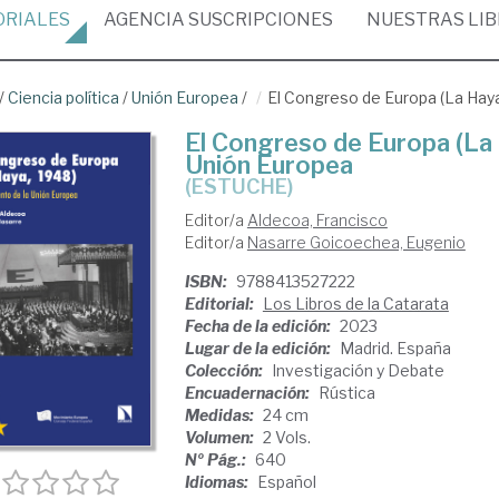
ORIALES
AGENCIA
SUSCRIPCIONES
NUESTRAS
LI
/
Ciencia política
/
Unión Europea
/
El Congreso de Europa (La Haya
El Congreso de Europa (La 
Unión Europea
(ESTUCHE)
Editor/a
Aldecoa, Francisco
Editor/a
Nasarre Goicoechea, Eugenio
ISBN:
9788413527222
Editorial:
Los Libros de la Catarata
Fecha de la edición:
2023
Lugar de la edición:
Madrid. España
Colección:
Investigación y Debate
Encuadernación:
Rústica
Medidas:
24 cm
Volumen:
2 Vols.
Nº Pág.:
640
Idiomas:
Español