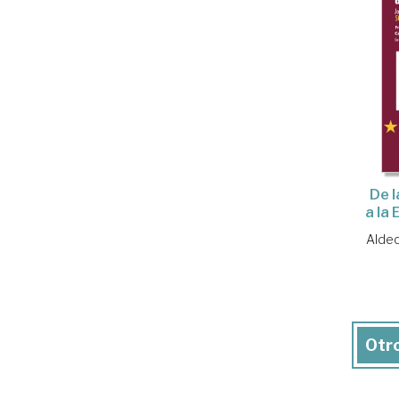
De 
a la
Aldec
Otro