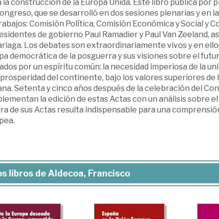
 la construcción de la Europa Unida. Este libro publica por
ongreso, que se desarrolló en dos sesiones plenarias y en la
rabajos: Comisión Política, Comisión Económica y Social y Co
esidentes de gobierno Paul Ramadier y Paul Van Zeeland, as
iaga. Los debates son extraordinariamente vivos y en ellos 
a democrática de la posguerra y sus visiones sobre el futu
dos por un espíritu común: la necesidad imperiosa de la unió
 prosperidad del continente, bajo los valores superiores de l
na. Setenta y cinco años después de la celebración del Co
ementan la edición de estas Actas con un análisis sobre el 
ura de sus Actas resulta indispensable para una comprensió
pea.
s libros de Aldecoa, Francisco