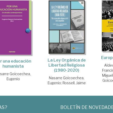
Europ
La Ley Orgánica de
r una educación
Libertad Religiosa
Aldec
humanista
(1980-2020)
Franci
sarre Goicoechea,
Miguel
Nasarre Goicoechea,
Eugenio
Goico
Eugenio
;
Rossell, Jaime
AS?
BOLETÍN DE NOVEDAD