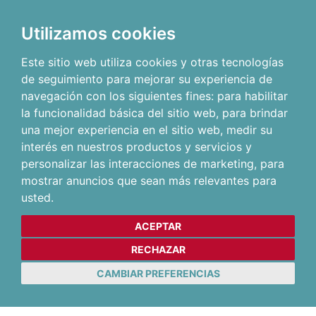
Utilizamos cookies
Este sitio web utiliza cookies y otras tecnologías
de seguimiento para mejorar su experiencia de
navegación con los siguientes fines:
para habilitar
la funcionalidad básica del sitio web
,
para brindar
una mejor experiencia en el sitio web
,
medir su
interés en nuestros productos y servicios y
personalizar las interacciones de marketing
,
para
mostrar anuncios que sean más relevantes para
usted
.
ACEPTAR
RECHAZAR
CAMBIAR PREFERENCIAS