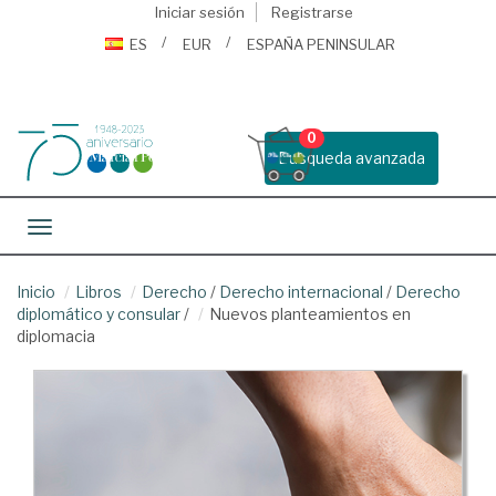
Iniciar sesión
Registrarse
ES
EUR
ESPAÑA PENINSULAR
0
Busqueda avanzada
Toggle navigation
Inicio
Libros
Derecho
/
Derecho internacional
/
Derecho
diplomático y consular
/
Nuevos planteamientos en
diplomacia