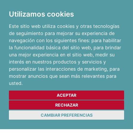
Utilizamos cookies
Este sitio web utiliza cookies y otras tecnologías
de seguimiento para mejorar su experiencia de
navegación con los siguientes fines:
para habilitar
la funcionalidad básica del sitio web
,
para brindar
una mejor experiencia en el sitio web
,
medir su
interés en nuestros productos y servicios y
personalizar las interacciones de marketing
,
para
mostrar anuncios que sean más relevantes para
usted
.
ACEPTAR
RECHAZAR
CAMBIAR PREFERENCIAS