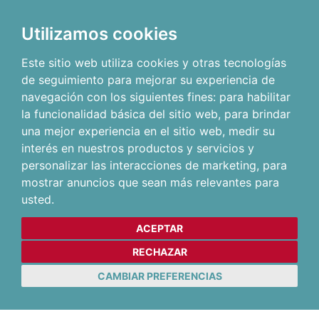
Utilizamos cookies
Este sitio web utiliza cookies y otras tecnologías
de seguimiento para mejorar su experiencia de
navegación con los siguientes fines:
para habilitar
la funcionalidad básica del sitio web
,
para brindar
una mejor experiencia en el sitio web
,
medir su
interés en nuestros productos y servicios y
personalizar las interacciones de marketing
,
para
mostrar anuncios que sean más relevantes para
usted
.
ACEPTAR
RECHAZAR
CAMBIAR PREFERENCIAS