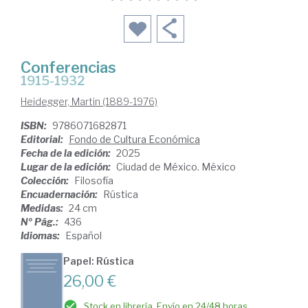
Conferencias
1915-1932
Heidegger, Martin (1889-1976)
ISBN:
9786071682871
Editorial:
Fondo de Cultura Económica
Fecha de la edición:
2025
Lugar de la edición:
Ciudad de México. México
Colección:
Filosofía
Encuadernación:
Rústica
Medidas:
24 cm
Nº Pág.:
436
Idiomas:
Español
Papel: Rústica
26,00 €
Stock en librería. Envío en 24/48 horas