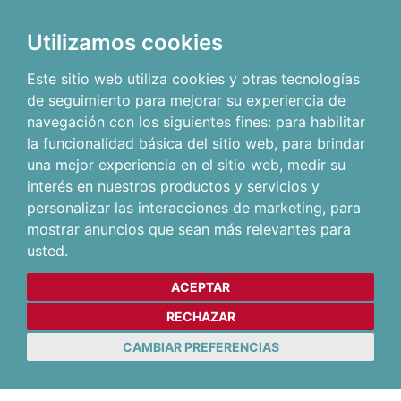
Utilizamos cookies
Este sitio web utiliza cookies y otras tecnologías
de seguimiento para mejorar su experiencia de
navegación con los siguientes fines:
para habilitar
la funcionalidad básica del sitio web
,
para brindar
una mejor experiencia en el sitio web
,
medir su
interés en nuestros productos y servicios y
personalizar las interacciones de marketing
,
para
mostrar anuncios que sean más relevantes para
usted
.
ACEPTAR
RECHAZAR
CAMBIAR PREFERENCIAS