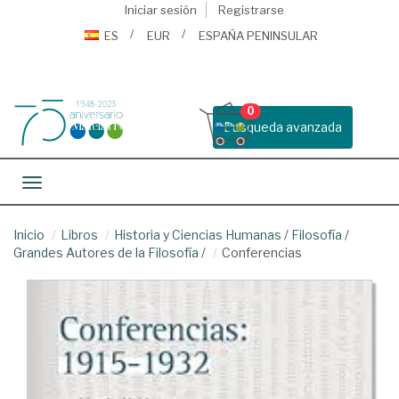
Iniciar sesión
Registrarse
ES
EUR
ESPAÑA PENINSULAR
0
Busqueda avanzada
Toggle navigation
Inicio
Libros
Historia y Ciencias Humanas
/
Filosofía
/
Grandes Autores de la Filosofía
/
Conferencias