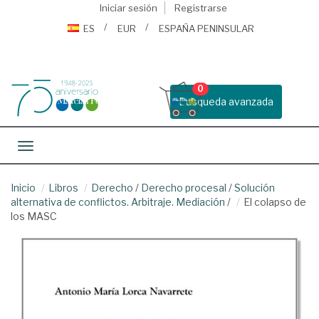
Iniciar sesión
Registrarse
ES
EUR
ESPAÑA PENINSULAR
0
Busqueda avanzada
Toggle navigation
Inicio
Libros
Derecho
/
Derecho procesal
/
Solución
alternativa de conflictos. Arbitraje. Mediación
/
El colapso de
los MASC