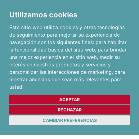
Utilizamos cookies
Este sitio web utiliza cookies y otras tecnologías
de seguimiento para mejorar su experiencia de
navegación con los siguientes fines:
para habilitar
la funcionalidad básica del sitio web
,
para brindar
una mejor experiencia en el sitio web
,
medir su
interés en nuestros productos y servicios y
personalizar las interacciones de marketing
,
para
mostrar anuncios que sean más relevantes para
usted
.
ACEPTAR
RECHAZAR
CAMBIAR PREFERENCIAS