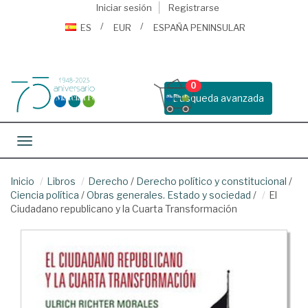
Iniciar sesión
Registrarse
ES
EUR
ESPAÑA PENINSULAR
0
Busqueda avanzada
Toggle navigation
Inicio
Libros
Derecho
/
Derecho político y constitucional
/
Ciencia política
/
Obras generales. Estado y sociedad
/
El
Ciudadano republicano y la Cuarta Transformación