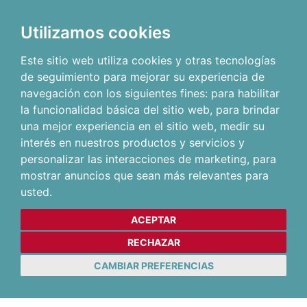
Utilizamos cookies
Este sitio web utiliza cookies y otras tecnologías
de seguimiento para mejorar su experiencia de
navegación con los siguientes fines:
para habilitar
la funcionalidad básica del sitio web
,
para brindar
una mejor experiencia en el sitio web
,
medir su
interés en nuestros productos y servicios y
personalizar las interacciones de marketing
,
para
mostrar anuncios que sean más relevantes para
usted
.
ACEPTAR
RECHAZAR
CAMBIAR PREFERENCIAS