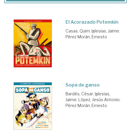
El Acorazado Potemkin
Casas, Quim
;
Iglesias, Jaime
;
Pérez Morán, Ernesto
Sopa de ganso
Bardés, César
;
Iglesias,
Jaime
;
López, Jesús Antonio
;
Pérez Morán, Ernesto