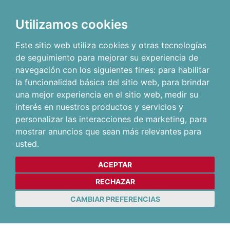
Utilizamos cookies
Este sitio web utiliza cookies y otras tecnologías
de seguimiento para mejorar su experiencia de
navegación con los siguientes fines:
para habilitar
la funcionalidad básica del sitio web
,
para brindar
una mejor experiencia en el sitio web
,
medir su
interés en nuestros productos y servicios y
personalizar las interacciones de marketing
,
para
mostrar anuncios que sean más relevantes para
usted
.
ACEPTAR
RECHAZAR
CAMBIAR PREFERENCIAS