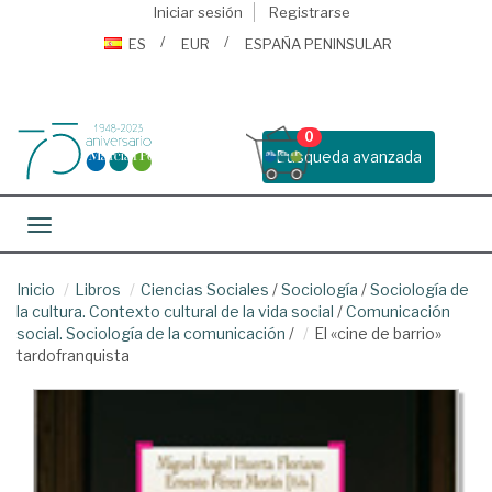
Iniciar sesión
Registrarse
ES
EUR
ESPAÑA PENINSULAR
0
Busqueda avanzada
Toggle navigation
Inicio
Libros
Ciencias Sociales
/
Sociología
/
Sociología de
la cultura. Contexto cultural de la vida social
/
Comunicación
social. Sociología de la comunicación
/
El «cine de barrio»
tardofranquista