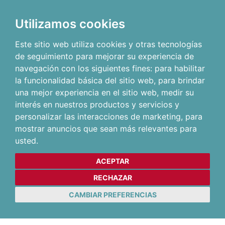
Utilizamos cookies
Este sitio web utiliza cookies y otras tecnologías
de seguimiento para mejorar su experiencia de
navegación con los siguientes fines:
para habilitar
la funcionalidad básica del sitio web
,
para brindar
una mejor experiencia en el sitio web
,
medir su
interés en nuestros productos y servicios y
personalizar las interacciones de marketing
,
para
mostrar anuncios que sean más relevantes para
usted
.
ACEPTAR
RECHAZAR
CAMBIAR PREFERENCIAS