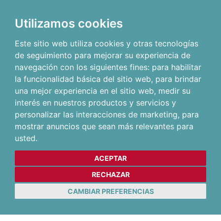
Utilizamos cookies
Este sitio web utiliza cookies y otras tecnologías
de seguimiento para mejorar su experiencia de
navegación con los siguientes fines:
para habilitar
la funcionalidad básica del sitio web
,
para brindar
una mejor experiencia en el sitio web
,
medir su
interés en nuestros productos y servicios y
personalizar las interacciones de marketing
,
para
mostrar anuncios que sean más relevantes para
usted
.
ACEPTAR
RECHAZAR
CAMBIAR PREFERENCIAS